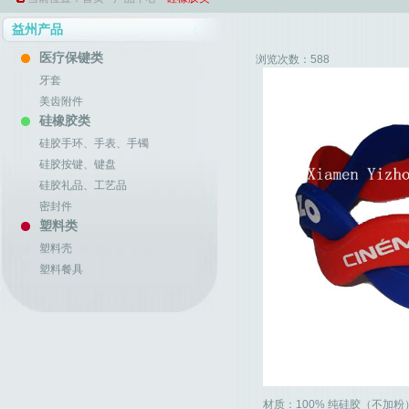
益州产品
医疗保键类
浏览次数：
588
牙套
美齿附件
硅橡胶类
硅胶手环、手表、手镯
硅胶按键、键盘
硅胶礼品、工艺品
密封件
塑料类
塑料壳
塑料餐具
材质：100% 纯硅胶（不加粉