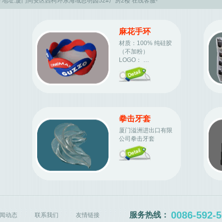
 地址:厦门同安区西柯环东海域思明园52#厂房2楼 在线客服-
麻花手环
材质：100% 纯硅胶
（不加粉）
LOGO： …
拳击牙套
厦门溢洲进出口有限
公司拳击牙套
0086-592-
服务热线：
闻动态
联系我们
友情链接