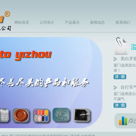
网站首页
公司简介
产品展示
新闻动态
联系我们
美白牙
厦门溢洲进出
请！
自行车
厦门溢洲进出
不漏气