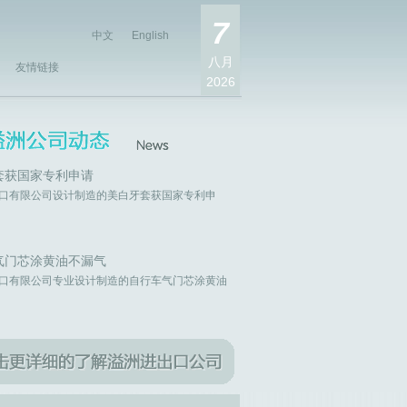
7
中文
English
八月
友情链接
2026
套获国家专利申请
口有限公司设计制造的美白牙套获国家专利申
气门芯涂黄油不漏气
口有限公司专业设计制造的自行车气门芯涂黄油